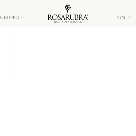
l gruppo
vini