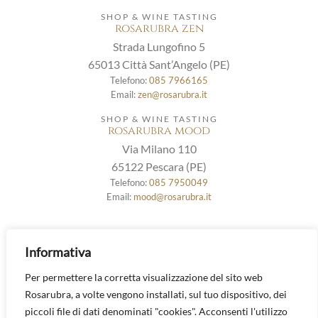
SHOP & WINE TASTING
rosarubra zen
Strada Lungofino 5
65013 Città Sant’Angelo (PE)
Telefono:
085 7966165
Email:
zen@rosarubra.it
SHOP & WINE TASTING
rosarubra mood
Via Milano 110
65122 Pescara (PE)
Telefono:
085 7950049
Email:
mood@rosarubra.it
La Tenuta
|
Il Territorio
|
La Biodinamica
|
La
Informativa
Biodiversità
|
Cina
|
Rosarubra Zen
|
Rosarubra Mood
|
Vini
|
Contatti
Per permettere la corretta visualizzazione del sito web
Rosarubra, a volte vengono installati, sul tuo dispositivo, dei
piccoli file di dati denominati "cookies". Acconsenti l'utilizzo