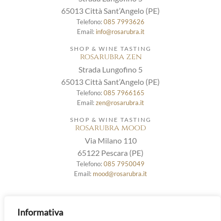
65013 Città Sant’Angelo (PE)
Telefono:
085 7993626
Email:
info@rosarubra.it
SHOP & WINE TASTING
rosarubra zen
Strada Lungofino 5
65013 Città Sant’Angelo (PE)
Telefono:
085 7966165
Email:
zen@rosarubra.it
SHOP & WINE TASTING
rosarubra mood
Via Milano 110
65122 Pescara (PE)
Telefono:
085 7950049
Email:
mood@rosarubra.it
La Tenuta
|
Il Territorio
|
La Biodinamica
|
La
Informativa
Biodiversità
|
Cina
|
Rosarubra Zen
|
Rosarubra Mood