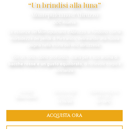
“Un brindisi alla luna”
Montepulciano d’Abruzzo
DOC Riserva
Le essenze del Montepulciano d’Abruzzo si fondono con la
morbidezza dei pendii di Pietranico, delineando una nuova
pagina nella storia del vino abruzzese.
Con un tono rubino profondo, risalta per il suo aroma di
bacche rosse e un gusto equilibrato
, di notevole corpo e
sostanza.
colore
gradazione
temperatura di
alcolica
servizio
Rosso rubino
14,5% Vol
16°-18°C
ACQUISTA ORA