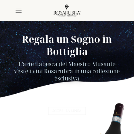
Salta
ai
contenuti
Regala un Sogno in
Bottiglia
L’arte fiabesca del Maestro Musante
veste i vini Rosarubra in una collezione
esclusiva
SCOPRI LA LINEA