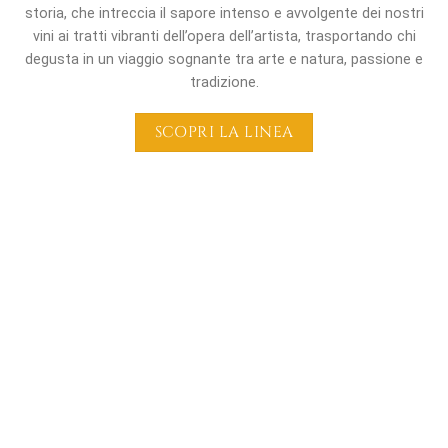
storia, che intreccia il sapore intenso e avvolgente dei nostri
vini ai tratti vibranti dell’opera dell’artista, trasportando chi
degusta in un viaggio sognante tra arte e natura, passione e
tradizione.
SCOPRI LA LINEA
Contenuto & Contenitore
Le creazioni di
Musante per Rosarubra
accendono un
dialogo tra
contenuto e contenitore
: il vino, espressione
dell’anima di un territorio, e l’etichetta, espressione poetica
dell’artista.
Ogni bottiglia diventa, così, un
pezzo da collezione
, un